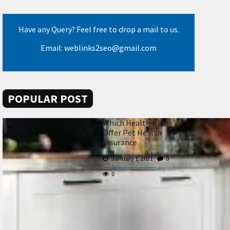
Have any Query? Feel free to drop a mail to us.
Email: weblinks2seo@gmail.com
POPULAR POST
Which Health Plans
Offer Pet Health
Insurance
January 1, 2021
0
0