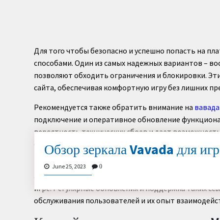
Для того чтобы безопасно и успешно попасть на пл
способами. Один из самых надежных вариантов – в
позволяют обходить ограничения и блокировки. Эт
сайта, обеспечивая комфортную игру без лишних пр
Рекомендуется также обратить внимание на
вавада
подключение и оперативное обновление функциона
вероятность технических сбоев и дает возможность
сохранять доступные ссылки на свои устройства, чт
Обзор зеркала Vavada для игр
Проанализировав различные источники информации
June 25, 2023
0
альтернативных ресурсов продолжает расти. Это ос
игре. Регулярные обновления и поддержка таких сс
обслуживания пользователей и их опыт взаимодейст