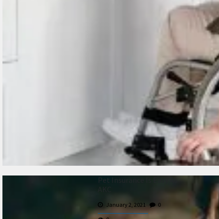
Pet Insurance Is Easy As
AKC
January 2, 2021
0