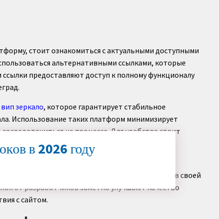
атформу, стоит ознакомиться с актуальными доступными
оспользоваться альтернативными ссылками, которые
и ссылки предоставляют доступ к полному функционалу
еград.
 вип зеркало
, которое гарантирует стабильное
ла. Использование таких платформ минимизирует
 сосредоточиться на процессе. Для удобства стоит
о позволяет избежать задержек при входе.
оков в 2026 году
, можно отметить, что актуальность таких
обенно важно для тех, кто ценит непрерывность в своей
ылок от разработчиков заметно улучшают качество
вия с сайтом.