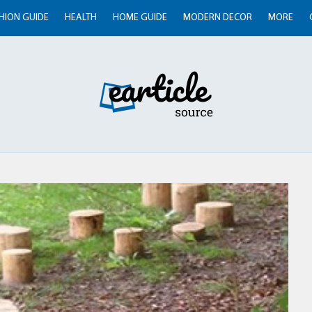
HION GUIDE
HEALTH
HOME GUIDE
MODERN DECOR
MORE