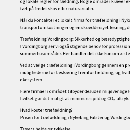
og lokale regler for fældning. Nogle områder kræver e
tæt på fredet skov eller naturarealer.
Når du kontakter et lokalt firma for træfældning i Nykøb
transportomkostninger og en skræddersyet løsning, der
Træfældning Vordingborg: Sikkerhed og bæredygtighed
I Vordingborg ser vi også stigende behov for professione
sommerhusområder. Her handler det ikke kun om æstet
Ved at vælge træfældning i Vordingborg gennem en prof
mulighederne for beskæring fremfor fældning, og hvilk
økosystem.
Flere firmaer i området tilbyder desuden miljøvenlige 
hvilket gør det muligt at minimere spild og CO₂-aftryk.
Hvad koster træfældning?
Prisen for træfældning i Nykøbing Falster og Vordingbo
Træets højde og tykkelse