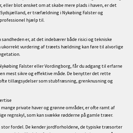
 eller blot ønsket om at skabe mere plads i haven, er det
 i Sydsjælland, er træfældning i Nykøbing Falster og
rofessionel hjælp til.
sandheden er, at det indebærer både risici og tekniske
n ukorrekt vurdering af træets hældning kan føre til alvorlige
egetation.
ykøbing Falster eller Vordingborg, får du adgang til erfarne
den mest sikre og effektive måde. De benytter det rette
r ofte tillægsydelser som stubfræsning, grenknusning og
ertise
 mange private haver og grønne områder, er ofte ramt af
ftige regnskyl, som kan svække rødderne på gamle træer.
 stor fordel. De kender jordforholdene, de typiske træsorter