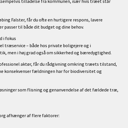
ksempelvis tilladelse fra kommunen, især hvis træet står
ing Falster, får du ofte en hurtigere respons, lavere
 passer til både dit budget og dine behov.
 i fokus
l træservice – både hos private boligejere og i
ik, men i høj grad også om sikkerhed og bæredygtighed.
essionel aktør, får du rådgivning omkring træets tilstand,
e konsekvenser fældningen har for biodiversitet og
løsninger som flisning og genanvendelse af det fældede træ,
rg afhænger af flere faktorer: