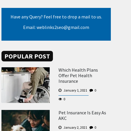
Have any Query? Feel free to drop a mail to us.
Email: weblinks2seo@gmail.com
POPULAR POST
Which Health Plans
Offer Pet Health
Insurance
January 1, 2021
0
0
Pet Insurance Is Easy As
AKC
January 2, 2021
0