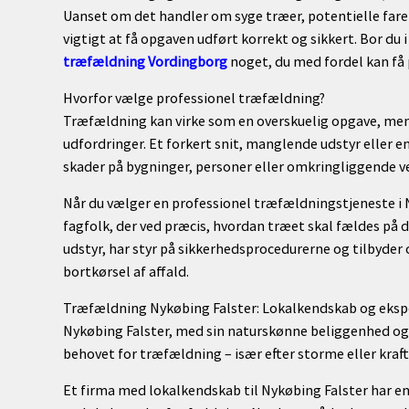
Uanset om det handler om syge træer, potentielle farer,
vigtigt at få opgaven udført korrekt og sikkert. Bor du
træfældning Vordingborg
noget, du med fordel kan få p
Hvorfor vælge professionel træfældning?
Træfældning kan virke som en overskuelig opgave, men 
udfordringer. Et forkert snit, manglende udstyr eller e
skader på bygninger, personer eller omkringliggende v
Når du vælger en professionel træfældningstjeneste i N
fagfolk, der ved præcis, hvordan træet skal fældes på 
udstyr, har styr på sikkerhedsprocedurerne og tilbyde
bortkørsel af affald.
Træfældning Nykøbing Falster: Lokalkendskab og eksp
Nykøbing Falster, med sin naturskønne beliggenhed og
behovet for træfældning – især efter storme eller kra
Et firma med lokalkendskab til Nykøbing Falster har en