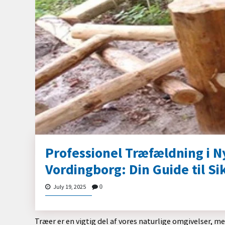
Professionel Træfældning i N
Vordingborg: Din Guide til Si
July 19, 2025
0
Træer er en vigtig del af vores naturlige omgivelser, m