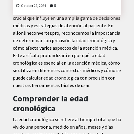
En el ámbito de la asistencia sanitaria,
edad
October 22, 2024
0
cronologica
no es sólo un número; es un factor
crucial que influye en una amplia gama de decisiones
médicas y estrategias de atención al paciente. En
CONTACT
allonlineconverter.pro, reconocemos la importancia
US
de determinar con precisión la edad cronológica y
cómo afecta varios aspectos de la atención médica.
Este artículo profundizará en por qué la edad
cronológica es esencial en la atención médica, cómo
se utiliza en diferentes contextos médicos y cómo se
puede calcular edad cronologica con precisión con
nuestras herramientas fáciles de usar.
Comprender la edad
cronológica
La edad cronológica se refiere al tiempo total que ha
vivido una persona, medido en años, meses y días