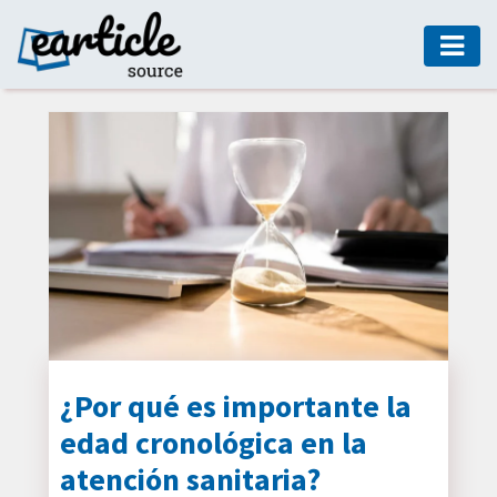
HOME
AUTO
DIGITAL
MARKETING
FASHION
GUIDE
HEALTH
HOME
GUIDE
¿Por qué es importante la
edad cronológica en la
MODERN
DECOR
atención sanitaria?