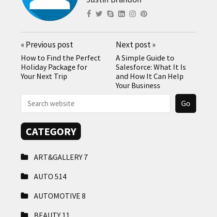
«
Previous post
Next post
»
How to Find the Perfect
A Simple Guide to
Holiday Package for
Salesforce: What It Is
Your Next Trip
and How It Can Help
Your Business
CATEGORY
ART&GALLERY
7
AUTO
514
AUTOMOTIVE
8
BEAUTY
11