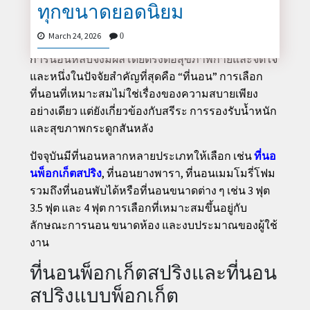
ทุกขนาดยอดนิยม
การนอนหลับเป็นหนึ่งในกิจกรรมสำคัญที่สุดในชีวิต
มนุษย์ เพราะร่างกายใช้เวลาส่วนใหญ่ในการฟื้นฟู
March 24, 2026
0
และซ่อมแซมตัวเองในขณะที่เราหลับ คุณภาพของ
การนอนหลับจึงมีผลโดยตรงต่อสุขภาพกายและจิตใจ
CONTACT
และหนึ่งในปัจจัยสำคัญที่สุดคือ “ที่นอน” การเลือก
US
ที่นอนที่เหมาะสมไม่ใช่เรื่องของความสบายเพียง
อย่างเดียว แต่ยังเกี่ยวข้องกับสรีระ การรองรับน้ำหนัก
และสุขภาพกระดูกสันหลัง
ปัจจุบันมีที่นอนหลากหลายประเภทให้เลือก เช่น
ที่นอ
นพ็อกเก็ตสปริง
, ที่นอนยางพารา, ที่นอนเมมโมรี่โฟม
รวมถึงที่นอนพับได้หรือที่นอนขนาดต่าง ๆ เช่น 3 ฟุต
3.5 ฟุต และ 4 ฟุต การเลือกที่เหมาะสมขึ้นอยู่กับ
ลักษณะการนอน ขนาดห้อง และงบประมาณของผู้ใช้
งาน
ที่นอนพ็อกเก็ตสปริงและที่นอน
สปริงแบบพ็อกเก็ต