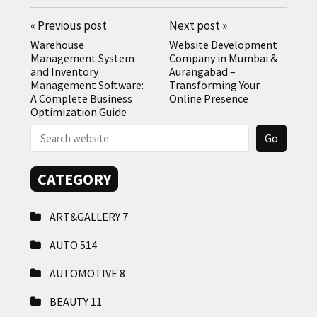
«
Previous post
Next post
»
Warehouse
Website Development
Management System
Company in Mumbai &
and Inventory
Aurangabad –
Management Software:
Transforming Your
A Complete Business
Online Presence
Optimization Guide
CATEGORY
ART&GALLERY
7
AUTO
514
AUTOMOTIVE
8
BEAUTY
11