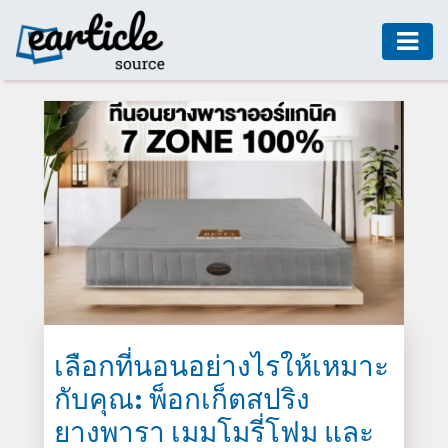
HOME
AUTO
DIGITAL
MARKETING
FASHION
GUIDE
HEALTH
HOME
GUIDE
เลือกที่นอนอย่างไรให้เหมาะ
กับคุณ: พ็อกเก็ตสปริง
MODERN
DECOR
ยางพารา เมมโมรี่โฟม และ