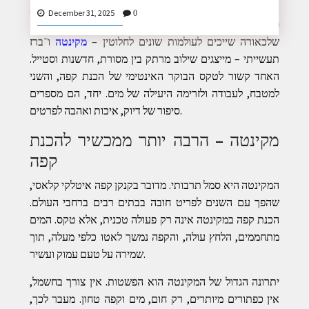
בעולם המודרני, שבו עיצוב, פונקציונליות ואיכות חיים נפגשים,
December 31, 2025
0
פריטים יומיומיים מקבלים משמעות עמוקה יותר. שני מוצרים
שלכאורה שייכים לעולמות שונים לחלוטין –
מקינטה
ו־ברז
תעשייתי – מייצגים שילוב מרתק בין מסורת, חדשנות וסטייל.
CONTACT
האחד קשור לטקס הבוקר האינטימי של הכנת קפה, והשני
US
למטבח, לעבודה ולזרימה היעילה של מים. יחד, הם מספרים
סיפור של דיוק, איכות ואהבה לפרטים.
מקינטה – הרבה יותר ממכשיר להכנת
קפה
המקינטה היא סמל תרבותי. מדובר בקנקן קפה איטלקי קלאסי,
שהפך עם השנים לפריט חובה בבתים רבים ברחבי העולם.
הכנת קפה במקינטה אינה רק פעולה טכנית, אלא טקס. המים
מתחממים, הלחץ עולה, והקפה נמשך לאטו כלפי מעלה, תוך
שמירה על טעם עמוק ועשיר.
יתרונה הגדול של המקינטה הוא הפשטות. אין צורך בחשמל,
אין כפתורים מיותרים, רק חום, מים וקפה טחון. מעבר לכך,