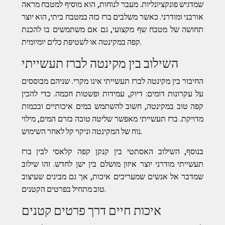
שמדגיש פונקציונליות. מעבר לנוחות, הוא מוסיף למטבח מראה
אורבני ומודרני. כאשר משלבים ברז כזה במטבח ביתי, הוא יוצר
תחושה של מטבח שף מקצועי, גם אם משתמשים בו להכנת
קפה במקינטה או לשטיפת כלים יומיומית.
השילוב בין מקינטה לברז תעשייתי
החיבור בין מקינטה לברז תעשייתי אינו מקרי. שניהם מבוססים
על עקרונות דומים: דיוק, עמידות ופשטות חכמה. כדי להכין
קפה טוב במקינטה, חשוב להשתמש במים איכותיים ובכמות
מדויקת. ברז תעשייתי מאפשר שליטה טובה בזרם המים, מילוי
נוח של המקינטה וניקוי קל לאחר השימוש.
בנוסף, השילוב האסתטי בין קנקן קפה קלאסי לבין ברז
תעשייתי מודרני יוצר איזון מושלם בין ישן לחדש. זהו שילוב
שמדבר אל אנשים שמעריכים איכות, אך גם מבינים שעיצוב
טוב מתחיל בפרטים הקטנים.
איכות חיים דרך פרטים קטנים