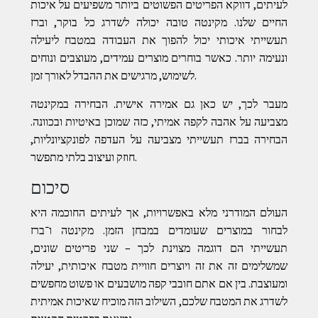
לעיתים, דווקא הפריטים הפשוטים ביותר משפיעים על איכות
החיים שלנו. מקינטה טובה יכולה לשדרג כל בוקר, וברז
תעשייתי איכותי יכול להפוך את העבודה במטבח ליעילה
ונעימה יותר. כאשר בוחרים מוצרים עמידים, מעוצבים ונוחים
לשימוש, מרגישים את ההבדל לאורך זמן.
מעבר לכך, יש כאן גם אמירה אישית. הבחירה במקינטה
מצביעה על אהבה לקפה אמיתי, כזה שמוכן באיטיות ובכוונה.
הבחירה בברז תעשייתי מצביעה על העדפה לפונקציונליות,
חוזק ועיצוב בלתי מתפשר.
סיכום
העולם המודרני מלא באפשרויות, אך לעיתים החוכמה היא
לבחור במוצרים שעומדים במבחן הזמן. מקינטה ו־ברז
תעשייתי הם דוגמה מצוינת לכך – שני פריטים שונים,
שמשלימים זה את זה ויוצרים חוויית מטבח איכותית, יעילה
ומעוצבת. בין אם אתם חובבי קפה מושבעים או פשוט מחפשים
לשדרג את המטבח שלכם, השילוב הזה מוכיח שאיכות אמיתית