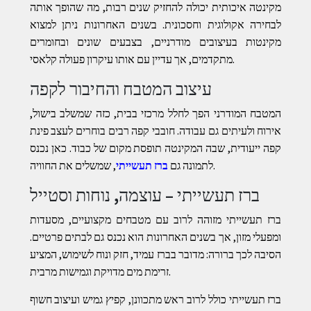
מקינטה איכותית יכולה להחזיק שנים רבות, מה שהופך אותה
לבחירה אקולוגית וחסכונית. בשנים האחרונות ניתן למצוא
מקינטות בעיצובים מודרניים, בצבעים שונים ובחומרים
מתקדמים, אך עדיין עם אותו עיקרון פעולה קלאסי.
עיצוב המטבח והחיבור לקפה
המטבח המודרני הפך לחלל מרכזי בבית, כזה שמשלב בישול,
אירוח ולעיתים גם עבודה. חובבי קפה רבים בוחרים לעצב פינת
קפה ייעודית, שבה המקינטה תופסת מקום של כבוד. כאן נכנס
, שמשלים את החוויה.
לתמונה גם
ברז תעשייתי
ברז תעשייתי – עוצמה, נוחות וסטייל
ברז תעשייתי מזוהה לרוב עם מטבחים מקצועיים, מסעדות
ומפעלי מזון, אך בשנים האחרונות הוא נכנס גם לבתים פרטיים.
הסיבה לכך ברורה: מדובר בברז עמיד, חזק ונוח לשימוש, המציע
זרימת מים מדויקת וגמישות מרבית.
ברז תעשייתי כולל לרוב ראש מתכוונן, קפיץ גמיש ועיצוב חשוף