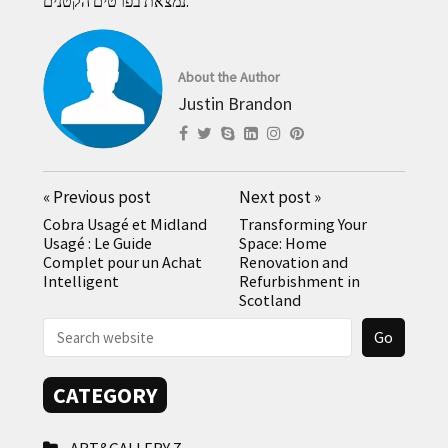
נמצאת בפרטים הקטנים.
About the Author
Justin Brandon
«
Previous post
Next post
»
Cobra Usagé et Midland
Transforming Your
Usagé : Le Guide
Space: Home
Complet pour un Achat
Renovation and
Intelligent
Refurbishment in
Scotland
CATEGORY
ART&GALLERY
7