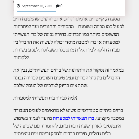
בעולם המטבחים המקצועיים, כל פרט קטן משפיע על
September 26, 2025
0
היעילות, איכות העבודה ורמת ההיגיינה. אם אתם בעלי
מסעדה, קייטרינג או מוסד גדול, אתם יודעים שהמטבח חייב
לפעול כמו מכונה משומנת – מהסירים והתנורים ועד הפתרונות
CONTACT
הפשוטים ביותר כמו הברזים. בחירה נכונה של ברז תעשייתי
US
למסעדות או ברז למטבח מוסדי יכולה לעשות את ההבדל בין
עבודה חלקה לבין תקלות מתסכלות שעלולות לפגוע בשירות
ללקוחות.
במאמר זה נסקור את היתרונות של ברזים תעשייתיים, נבין את
ההבדלים בין סוגי הברזים ונציג טיפים חשובים לבחירה נכונה
שתתאים בדיוק לצרכים של העסק שלכם.
למה לבחור ברז תעשייתי למסעדות?
ברזים ביתיים סטנדרטיים פשוט לא מתאימים לעומס העבודה
במטבח מקצועי.
ברז תעשייתי למסעדות
מיועד לעמוד בשימוש
אינטנסיבי לאורך שעות רבות ביום, להתמודד עם שטיפה של
כלים גדולים, סירים כבדים ולספק זרימת מים עוצמתית