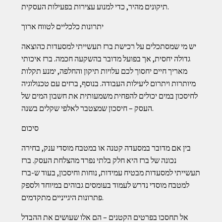
תיקונים מהיר, כדי למנוע עצירות בפעילות העסקית.
יתרונות כלכליים לטווח ארוך
יש מי שמסתכלים על רכישת ברז תעשייתי למסעדות כהוצאה
גדולה יחסית, אך בפועל מדובר בהשקעה חכמה. ברז איכותי
מאריך חיים יחסוך לכם עלויות תיקון והחלפה, ימנע תקלות
מיותרות ויתרום ליעילות העבודה. בנוסף, ברזים עם טכנולוגיה
לחיסכון במים יכולים להפחית משמעותית את חשבון המים של
העסק – חיסכון שמצטבר לאלפי שקלים בשנה.
סיכום
בין אם מדובר במסעדה קטנה או במטבח מוסדי ענק, בחירה
נכונה של ברז היא חלק בלתי נפרד מהצלחת העסק. ברז
תעשייתי למסעדות מבטיח עמידות, נוחות וחיסכון, בעוד ש-ברז
למטבח מוסדי נדרש לעמוד בעומסים גבוהים במיוחד ולספק
פתרונות היגייניים מתקדמים.
אל תחסכו בפרטים הקטנים – הם אלו שעושים את ההבדל