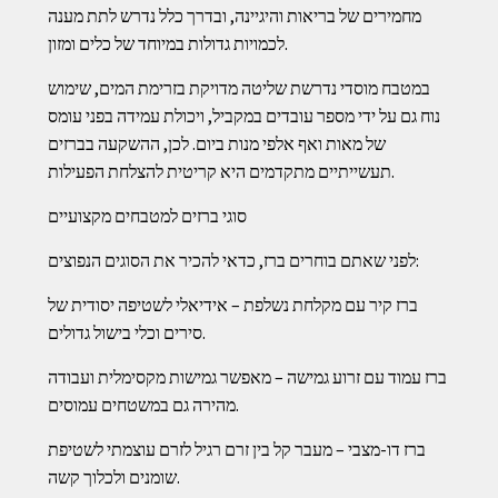
מחמירים של בריאות והיגיינה, ובדרך כלל נדרש לתת מענה
לכמויות גדולות במיוחד של כלים ומזון.
במטבח מוסדי נדרשת שליטה מדויקת בזרימת המים, שימוש
נוח גם על ידי מספר עובדים במקביל, ויכולת עמידה בפני עומס
של מאות ואף אלפי מנות ביום. לכן, ההשקעה בברזים
תעשייתיים מתקדמים היא קריטית להצלחת הפעילות.
סוגי ברזים למטבחים מקצועיים
לפני שאתם בוחרים ברז, כדאי להכיר את הסוגים הנפוצים:
ברז קיר עם מקלחת נשלפת – אידיאלי לשטיפה יסודית של
סירים וכלי בישול גדולים.
ברז עמוד עם זרוע גמישה – מאפשר גמישות מקסימלית ועבודה
מהירה גם במשטחים עמוסים.
ברז דו-מצבי – מעבר קל בין זרם רגיל לזרם עוצמתי לשטיפת
שומנים ולכלוך קשה.