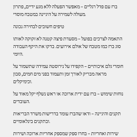
ברז עם פדל רגליים – מאפשר הפעלה ללא מגע ידיים, פתרון
מעולה לשמירה על היגיינה במטבח מוסדי.
טיפים חשובים לבחירה נכונה
התאמה לצרכים בפועל – מסעדת פיצה קטנה לא זקוקה לאותו
סוג ברז כמו מטבח של אולם אירועים. בדקו את היקף העבודה
היומי.
חומרי גלם איכותיים – הקפידו על נירוסטה עמידה שתשמור על
מראה מבריק לאורך זמן ותעמוד בפני מים חמים, סבון
וכימיקלים.
נוחות שימוש – ברז עם ידית ארוכה או ראש נשלף יקל מאוד על
העובדים.
תקנים והיגיינה – ודאו שהברז עומד בדרישות משרד הבריאות
ובתקנים בינלאומיים.
שירות ואחריות – בחרו ספק שמספק אחריות ארוכה ושירות